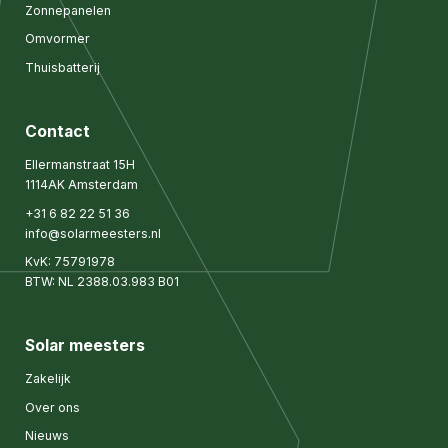
Zonnepanelen
Omvormer
Thuisbatterij
Contact
Ellermanstraat 15H
1114AK Amsterdam
+31 6 82 22 51 36
info@solarmeesters.nl
KvK: 75791978
BTW: NL 2388.03.983 B01
Solar meesters
Zakelijk
Over ons
Nieuws